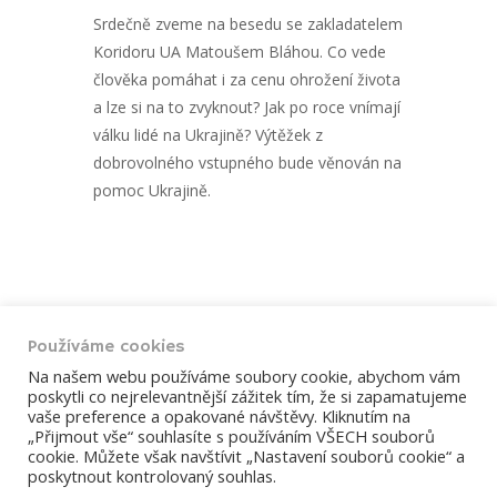
Srdečně zveme na besedu se zakladatelem
Koridoru UA Matoušem Bláhou. Co vede
člověka pomáhat i za cenu ohrožení života
a lze si na to zvyknout? Jak po roce vnímají
válku lidé na Ukrajině? Výtěžek z
dobrovolného vstupného bude věnován na
pomoc Ukrajině.
Powered by
Modern Events Calendar
Používáme cookies
ÚVOD
ČLÁNKY
BOHOSLUŽBY
Na našem webu používáme soubory cookie, abychom vám
poskytli co nejrelevantnější zážitek tím, že si zapamatujeme
KALENDÁŘ AKCÍ
KONTAKTY
vaše preference a opakované návštěvy. Kliknutím na
„Přijmout vše“ souhlasíte s používáním VŠECH souborů
2026 © Farnost Dobříš. Develop webrazdva.cz.
Prohlášení o
cookie. Můžete však navštívit „Nastavení souborů cookie“ a
použití cookies
poskytnout kontrolovaný souhlas.