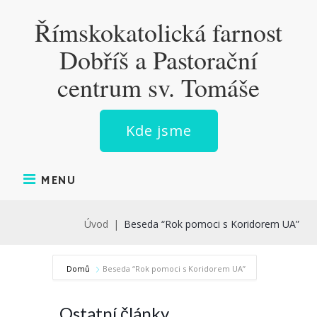
Skip
Římskokatolická farnost
to
content
Dobříš a Pastorační
centrum sv. Tomáše
Kde jsme
MENU
Úvod
|
Beseda “Rok pomoci s Koridorem UA”
Domů
Beseda “Rok pomoci s Koridorem UA”
Ostatní články