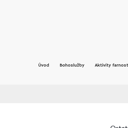
Skip
to
content
Úvod
Bohoslužby
Aktivity farnost
Ostat