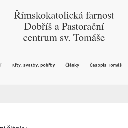
Římskokatolická farnost
Dobříš a Pastorační
centrum sv. Tomáše
i
Křty, svatby, pohřby
Články
Časopis Tomáš
ní články