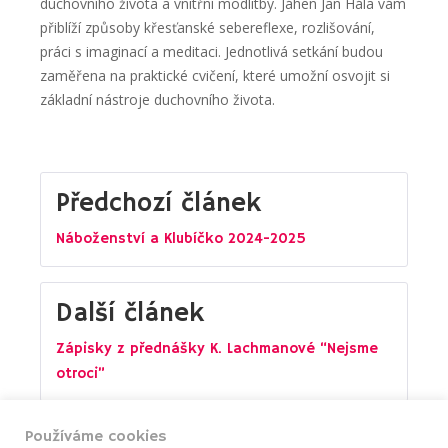
duchovního života a vnitřní modlitby. Jáhen Jan Hála vám
přiblíží způsoby křesťanské sebereflexe, rozlišování,
práci s imaginací a meditaci. Jednotlivá setkání budou
zaměřena na praktické cvičení, které umožní osvojit si
základní nástroje duchovního života.
Navigace
Předchozí článek
Náboženství a Klubíčko 2024-2025
pro
Další článek
příspěvek
Zápisky z přednášky K. Lachmanové “Nejsme
otroci”
Používáme cookies