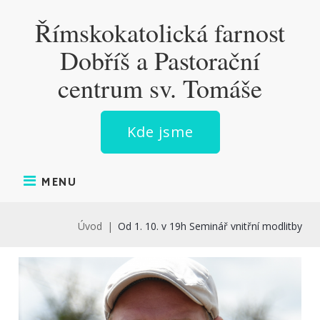
Skip
Římskokatolická farnost
to
content
Dobříš a Pastorační
centrum sv. Tomáše
Kde jsme
MENU
Úvod
|
Od 1. 10. v 19h Seminář vnitřní modlitby