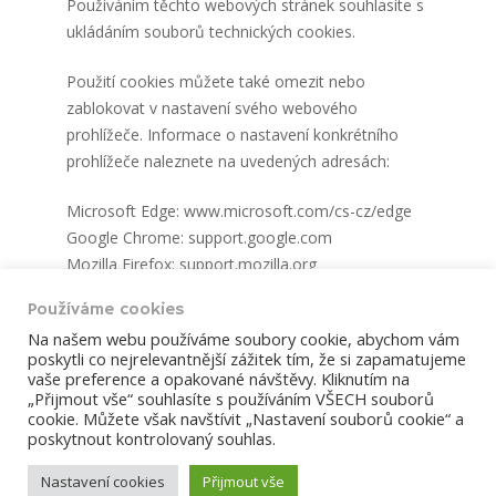
Používáním těchto webových stránek souhlasíte s
ukládáním souborů technických cookies.
Použití cookies můžete také omezit nebo
zablokovat v nastavení svého webového
prohlížeče. Informace o nastavení konkrétního
prohlížeče naleznete na uvedených adresách:
Microsoft Edge: www.microsoft.com/cs-cz/edge
Google Chrome: support.google.com
Mozilla Firefox: support.mozilla.org
Opera: help.opera.com
Používáme cookies
Safari: support.apple.com
Na našem webu používáme soubory cookie, abychom vám
poskytli co nejrelevantnější zážitek tím, že si zapamatujeme
vaše preference a opakované návštěvy. Kliknutím na
„Přijmout vše“ souhlasíte s používáním VŠECH souborů
ÚVOD
ČLÁNKY
BOHOSLUŽBY
cookie. Můžete však navštívit „Nastavení souborů cookie“ a
poskytnout kontrolovaný souhlas.
KALENDÁŘ AKCÍ
KONTAKTY
Nastavení cookies
Přijmout vše
2026 © Farnost Dobříš. Develop webrazdva.cz.
Prohlášení o