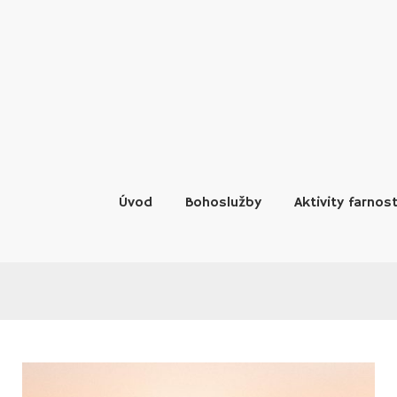
Skip
to
content
Úvod
Bohoslužby
Aktivity farnost
MĚSÍC: