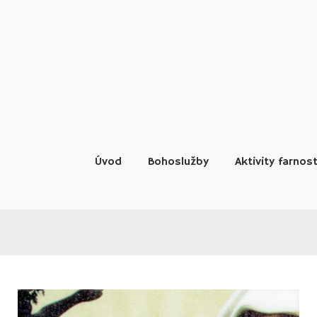
Skip
to
content
Úvod
Bohoslužby
Aktivity farnost
MĚSÍC: