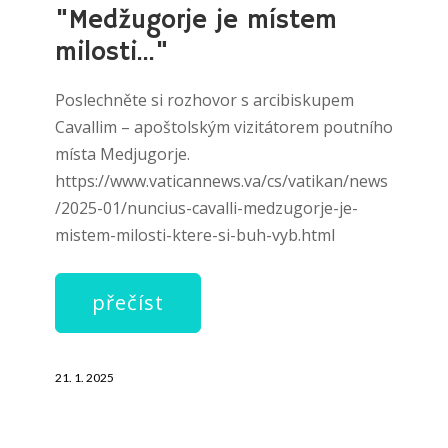
"Medžugorje je místem
milosti..."
Poslechněte si rozhovor s arcibiskupem
Cavallim – apoštolským vizitátorem poutního
místa Medjugorje.
https://www.vaticannews.va/cs/vatikan/news
/2025-01/nuncius-cavalli-medzugorje-je-
mistem-milosti-ktere-si-buh-vyb.html
přečíst
21. 1. 2025