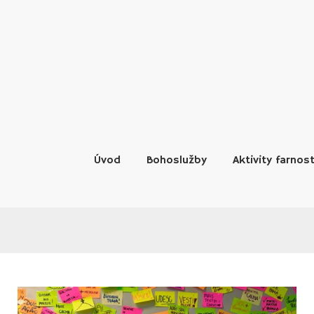
Skip
to
content
Úvod
Bohoslužby
Aktivity farnost
MĚSÍC: