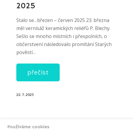
2025
Stalo se…březen – červen 2025 23. března
měl vernisáž keramických reliéfů P. Blechy.
Sešlo se mnoho místních i přespolních, o
občerstvení následovalo promítání Starých
pověstí…
přečíst
22. 7. 2025
Používáme cookies
ÚVOD
ČLÁNKY
BOHOSLUŽBY
KALEN