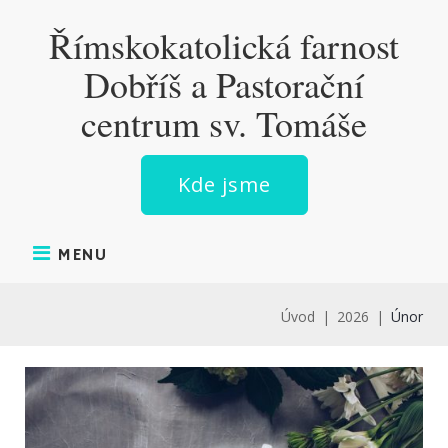
Skip
Římskokatolická farnost
to
content
Dobříš a Pastorační
centrum sv. Tomáše
Kde jsme
MENU
Úvod
|
2026
|
Únor
MĚSÍC: