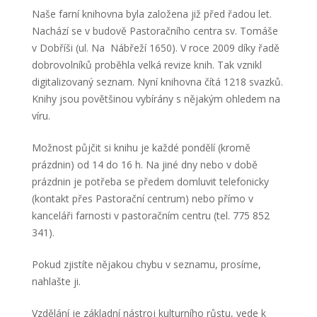
Naše farní knihovna byla založena již před řadou let.
Nachází se v budově Pastoračního centra sv. Tomáše
v Dobříši (ul. Na Nábřeží 1650). V roce 2009 díky řadě
dobrovolníků proběhla velká revize knih. Tak vznikl
digitalizovaný seznam. Nyní knihovna čítá 1218 svazků.
Knihy jsou povětšinou vybírány s nějakým ohledem na
víru.
Možnost půjčit si knihu je každé pondělí (kromě
prázdnin) od 14 do 16 h. Na jiné dny nebo v době
prázdnin je potřeba se předem domluvit telefonicky
(kontakt přes Pastorační centrum) nebo přímo v
kanceláři farnosti v pastoračním centru (tel. 775 852
341).
Pokud zjistíte nějakou chybu v seznamu, prosíme,
nahlašte ji.
Vzdělání je základní nástroj kulturního růstu, vede k