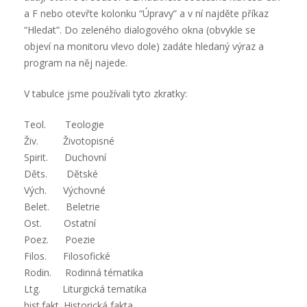
a F nebo otevřte kolonku “Úpravy” a v ní najděte příkaz
“Hledat”. Do zeleného dialogového okna (obvykle se
objeví na monitoru vlevo dole) zadáte hledaný výraz a
program na něj najede.
V tabulce jsme používali tyto zkratky:
Teol. Teologie
Živ. Životopisné
Spirit. Duchovní
Děts. Dětské
Vých. Výchovné
Belet. Beletrie
Ost. Ostatní
Poez. Poezie
Filos. Filosofické
Rodin. Rodinná tématika
Ltg. Liturgická tematika
hist.fakt. Historická fakta