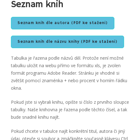
Seznam knih
Seznam knih dle autora (PDF ke stažení)
Seznam knih dle názvu knihy (PDF ke stažení)
Tabulka je řazena podle názvů děl. Protože není možné
tabulku uložit na webu přímo ve formátu xls, je zvolen
formát programu Adobe Reader. Stránku je vhodné si
zvětšit pomocí znaménka + nebo procent v horním řádku
okna.
Pokud jste si vybrali knihu, opište si číslo z prvního sloupce
tabulky. Naše knihovna je řazena podle těchto čísel, a tak
bude snadné knihu najít.
Pokud chcete v tabulce najít konkrétní titul, autora či jiný
údaj, otevře si soubor a zmáčkněte současně klávesu Ctrl