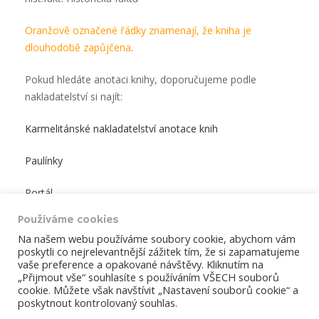
Oranžově označené řádky znamenají, že kniha je
dlouhodobě zapůjčena
.
Pokud hledáte anotaci knihy, doporučujeme podle
nakladatelství si najít:
Karmelitánské nakladatelství anotace knih
Paulínky
Portál
Používáme cookies
Těšíme se na Vaši návštěvu!
Na našem webu používáme soubory cookie, abychom vám
poskytli co nejrelevantnější zážitek tím, že si zapamatujeme
vaše preference a opakované návštěvy. Kliknutím na
„Přijmout vše“ souhlasíte s používáním VŠECH souborů
ÚVOD
ČLÁNKY
BOHOSLUŽBY
cookie. Můžete však navštívit „Nastavení souborů cookie“ a
poskytnout kontrolovaný souhlas.
KALENDÁŘ AKCÍ
KONTAKTY