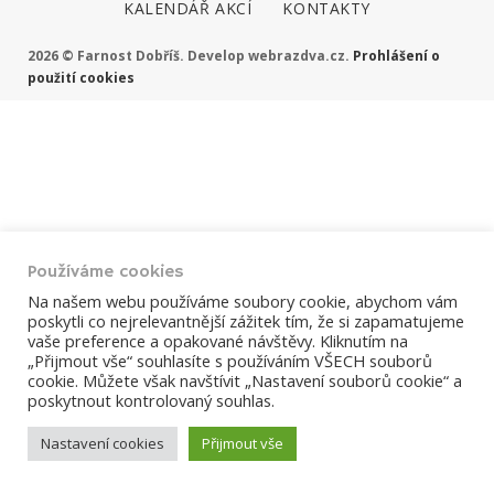
KALENDÁŘ AKCÍ
KONTAKTY
CESTA
2026 © Farnost Dobříš. Develop webrazdva.cz.
Prohlášení o
použití cookies
V
PŘÍRODĚ
Používáme cookies
Na našem webu používáme soubory cookie, abychom vám
poskytli co nejrelevantnější zážitek tím, že si zapamatujeme
vaše preference a opakované návštěvy. Kliknutím na
„Přijmout vše“ souhlasíte s používáním VŠECH souborů
cookie. Můžete však navštívit „Nastavení souborů cookie“ a
poskytnout kontrolovaný souhlas.
Nastavení cookies
Přijmout vše