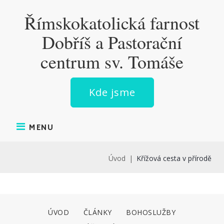
Skip
Římskokatolická farnost
to
content
Dobříš a Pastorační
centrum sv. Tomáše
Kde jsme
MENU
Úvod
|
Křížová cesta v přírodě
KŘÍŽOVÁ
ÚVOD
ČLÁNKY
BOHOSLUŽBY