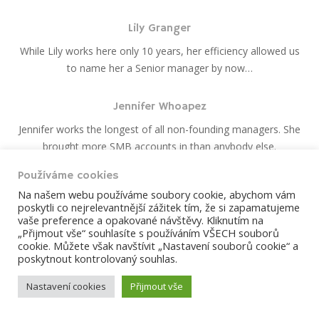
Lily Granger
While Lily works here only 10 years, her efficiency allowed us
to name her a Senior manager by now…
Jennifer Whoapez
Jennifer works the longest of all non-founding managers. She
brought more SMB accounts in than anybody else.
Používáme cookies
Na našem webu používáme soubory cookie, abychom vám
poskytli co nejrelevantnější zážitek tím, že si zapamatujeme
ÚVOD
ČLÁNKY
BOHOSLUŽBY
vaše preference a opakované návštěvy. Kliknutím na
„Přijmout vše“ souhlasíte s používáním VŠECH souborů
KALENDÁŘ AKCÍ
KONTAKTY
cookie. Můžete však navštívit „Nastavení souborů cookie“ a
poskytnout kontrolovaný souhlas.
2026 © Farnost Dobříš. Develop webrazdva.cz.
Prohlášení o
použití cookies
Nastavení cookies
Přijmout vše