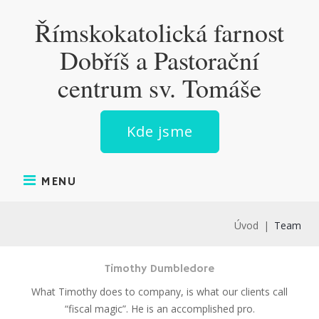
Skip
Římskokatolická farnost
to
content
Dobříš a Pastorační
centrum sv. Tomáše
Kde jsme
MENU
Úvod
|
Team
Timothy Dumbledore
What Timothy does to company, is what our clients call
“fiscal magic”. He is an accomplished pro.