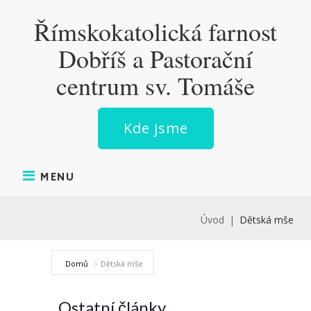
Skip
Římskokatolická farnost
to
content
Dobříš a Pastorační
centrum sv. Tomáše
Kde jsme
MENU
Úvod
|
Dětská mše
Domů
Dětská mše
Ostatní články