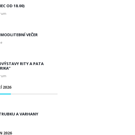
EC OD 18.00)
trum
MODLITEBNÍ VEČER
le
OVÝSTAVY RITY A PATA
RIKA”
trum
Í 2026
TRUBKU A VARHANY
N 2026