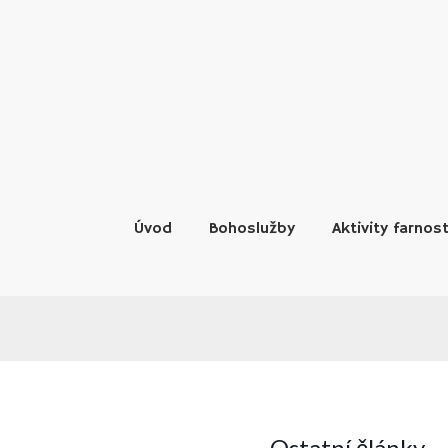
Skip
to
content
Úvod
Bohoslužby
Aktivity farnost
Ostatní články