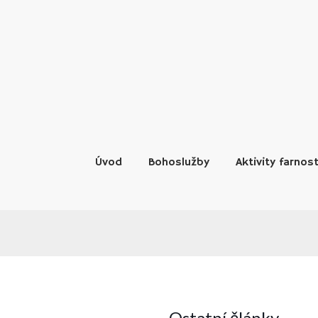
Skip
to
content
Úvod
Bohoslužby
Aktivity farnost
Ostatní články