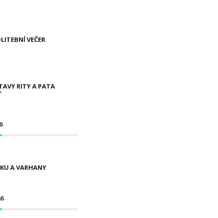
ITEBNÍ VEČER
AVY RITY A PATA
”
6
KU A VARHANY
26