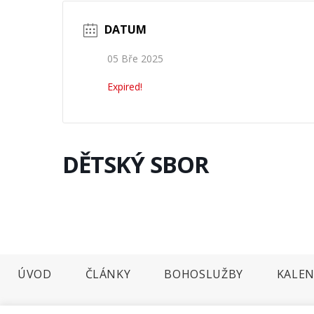
DATUM
05 Bře 2025
Expired!
DĚTSKÝ SBOR
ÚVOD
ČLÁNKY
BOHOSLUŽBY
KALEN
2026 © Farnost Dobříš. Develop webrazdva.cz.
Prohlášení o použití