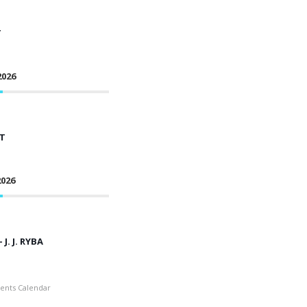
T
2026
T
026
J. J. RYBA
ents Calendar