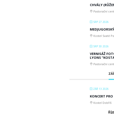
CHVÁLY (RŮŽEN
Pastorační cen
SRP 27 2026
MEDJUGORSKÝ
Kostel Svaté Po
SRP 30 2026
VERNISÁŽ FOT
LYONS “KOSTA
Pastorační cen
ZÁŘ
ZÁŘ 13 2026
KONCERT PRO
Kostel Dobříš
ŘÍJ