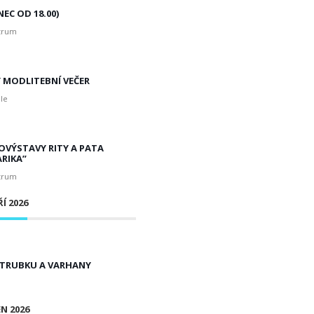
EC OD 18.00)
trum
 MODLITEBNÍ VEČER
le
OVÝSTAVY RITY A PATA
RIKA”
trum
Í 2026
 TRUBKU A VARHANY
EN 2026