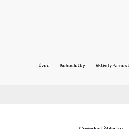
Skip
to
content
Úvod
Bohoslužby
Aktivity farnost
Ostatní články