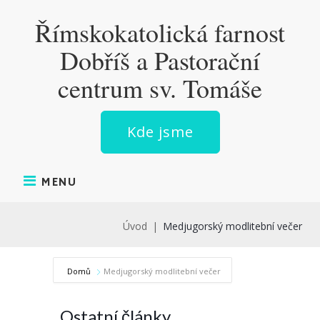
Skip
Římskokatolická farnost
to
content
Dobříš a Pastorační
centrum sv. Tomáše
Kde jsme
MENU
Úvod
|
Medjugorský modlitební večer
Domů
Medjugorský modlitební večer
Ostatní články