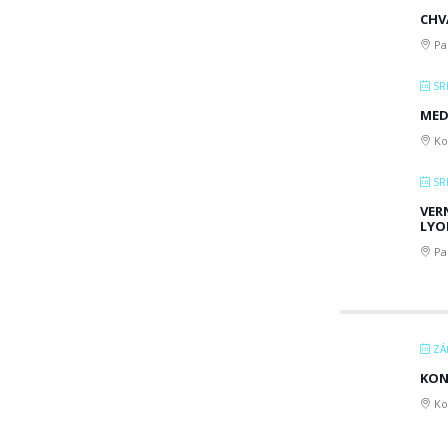
CHV
Pa
SRP
MED
Kos
SRP
VER
LYO
Pa
ZÁŘ
KON
Ko