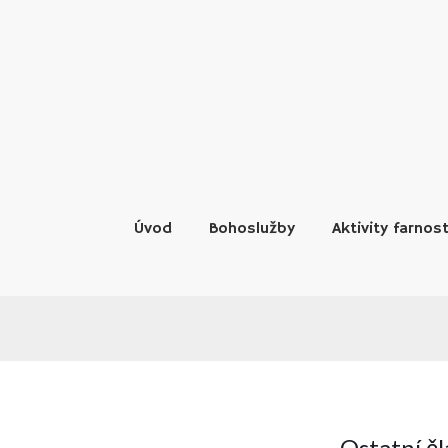
Skip
to
content
Úvod
Bohoslužby
Aktivity farnost
Ostatní č