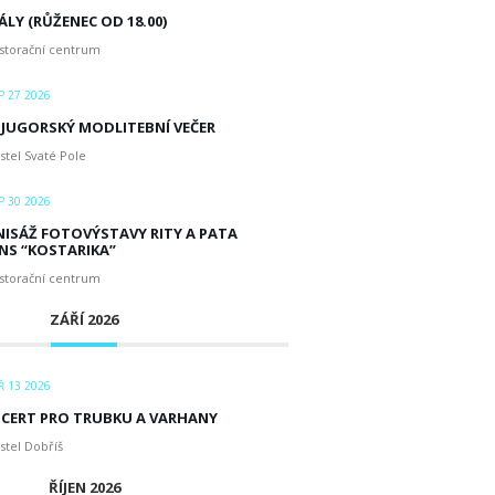
ÁLY (RŮŽENEC OD 18.00)
storační centrum
 27 2026
JUGORSKÝ MODLITEBNÍ VEČER
tel Svaté Pole
 30 2026
NISÁŽ FOTOVÝSTAVY RITY A PATA
NS “KOSTARIKA”
storační centrum
ZÁŘÍ 2026
 13 2026
CERT PRO TRUBKU A VARHANY
stel Dobříš
ŘÍJEN 2026