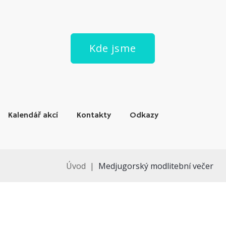
Kde jsme
Kalendář akcí
Kontakty
Odkazy
Úvod
|
Medjugorský modlitební večer