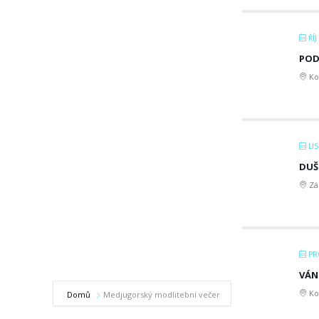
ŘÍJ
POD
Ko
LIS
DUŠ
Zá
PR
VÁNO
Ko
Domů
Medjugorský modlitební večer