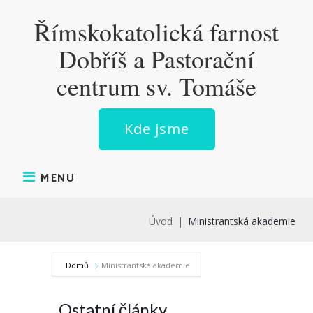
Skip
Římskokatolická farnost
to
content
Dobříš a Pastorační
centrum sv. Tomáše
Kde jsme
MENU
Úvod
|
Ministrantská akademie
Domů
Ministrantská akademie
Ostatní články