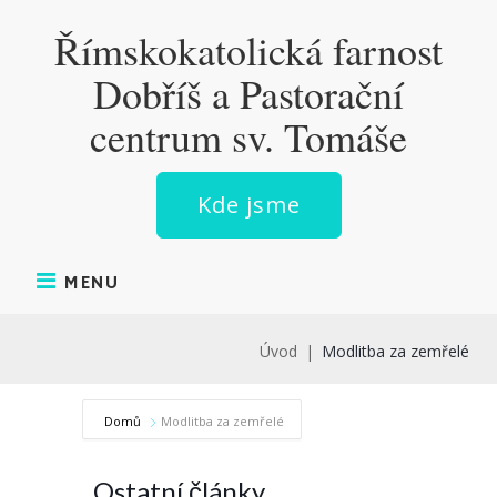
Skip
Římskokatolická farnost
to
content
Dobříš a Pastorační
centrum sv. Tomáše
Kde jsme
MENU
Úvod
|
Modlitba za zemřelé
Domů
Modlitba za zemřelé
Ostatní články