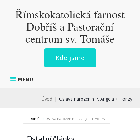
Skip
Římskokatolická farnost
to
content
Dobříš a Pastorační
centrum sv. Tomáše
Kde jsme
MENU
Úvod
|
Oslava narozenin P. Angela + Honzy
Domů
Oslava narozenin P. Angela + Honzy
Ostatní články