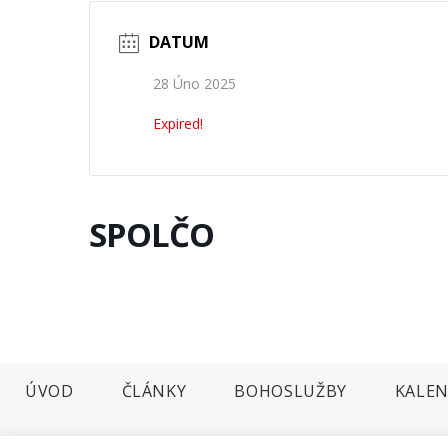
DATUM
28 Úno 2025
Expired!
SPOLČO
ÚVOD
ČLÁNKY
BOHOSLUŽBY
KALEN
2026 © Farnost Dobříš. Develop webrazdva.cz.
Prohlášení o použití