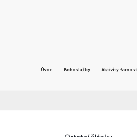
Skip
to
content
Úvod
Bohoslužby
Aktivity farnost
Ostatní články