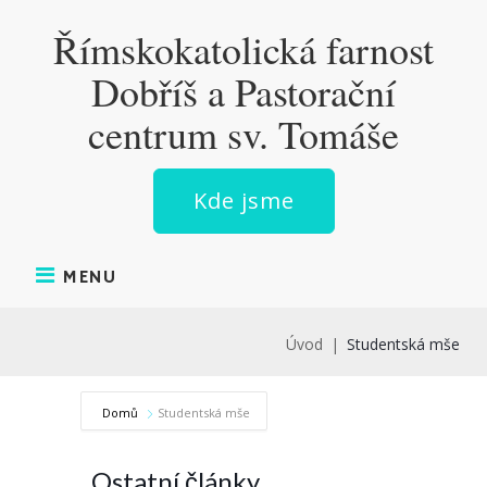
Skip
Římskokatolická farnost
to
content
Dobříš a Pastorační
centrum sv. Tomáše
Kde jsme
MENU
Úvod
|
Studentská mše
Domů
Studentská mše
Ostatní články