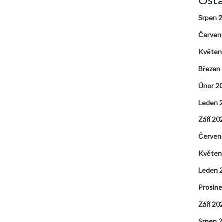
Srpen 
Červen
Květen
Březen
Únor 2
Leden 
Září 20
Červen
Květen
Leden 
Prosin
Září 20
Srpen 