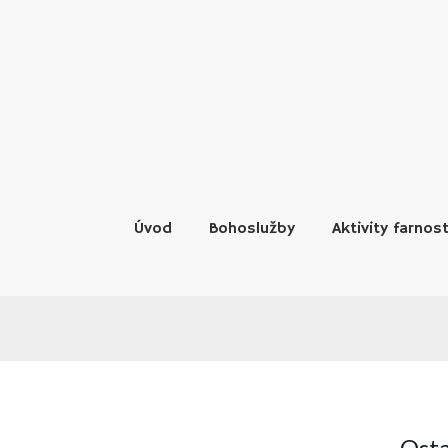
Skip
to
content
Úvod
Bohoslužby
Aktivity farnost
Osta