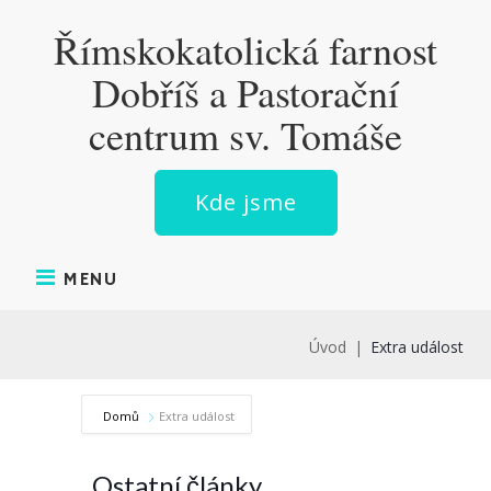
Skip
Římskokatolická farnost
to
content
Dobříš a Pastorační
centrum sv. Tomáše
Kde jsme
MENU
Úvod
|
Extra událost
Domů
Extra událost
Ostatní články